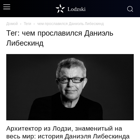
Lodzski
Домой
Теги
чем прославился Даниэль Либескинд
Тег: чем прославился Даниэль
Либескинд
Архитектор из Лодзи, знаменитый на
весь мир: история Даниэля Либескинда