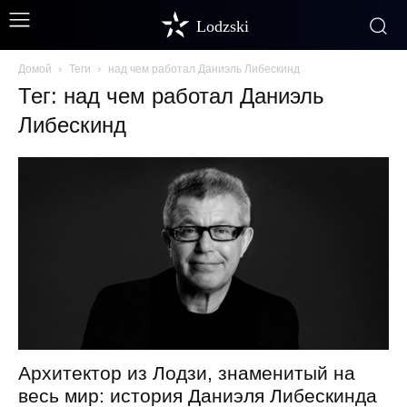
Lodzski
Домой
Теги
над чем работал Даниэль Либескинд
Тег: над чем работал Даниэль
Либескинд
Архитектор из Лодзи, знаменитый на
весь мир: история Даниэля Либескинда