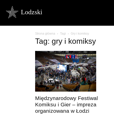
Lodzski
Strona główna
Tagi
Gry i komiksy
Tag: gry i komiksy
Międzynarodowy Festiwal
Komiksu i Gier – impreza
organizowana w Łodzi