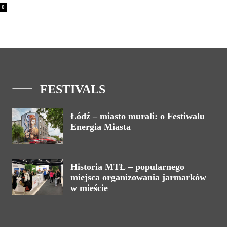
0
FESTIVALS
Łódź – miasto murali: o Festiwalu
Energia Miasta
Historia MTŁ – popularnego
miejsca organizowania jarmarków
w mieście