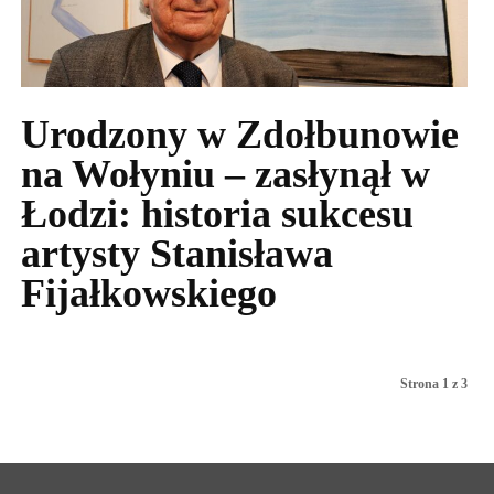
Urodzony w Zdołbunowie
na Wołyniu – zasłynął w
Łodzi: historia sukcesu
artysty Stanisława
Fijałkowskiego
Strona 1 z 3