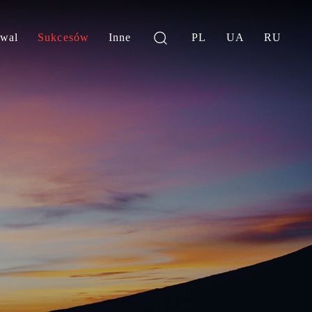
iwal
Sukcesów
Inne
PL
UA
RU