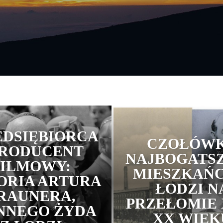
EDSIĘBIORCA
CZOŁÓW
PRODUCENT
NAJBOGATS
FILMOWY:
MIESZKAŃ
ORIA ARTURA
ŁODZI N
RAUNERA,
PRZEŁOMIE 
NNEGO ŻYDA
XX WIEK