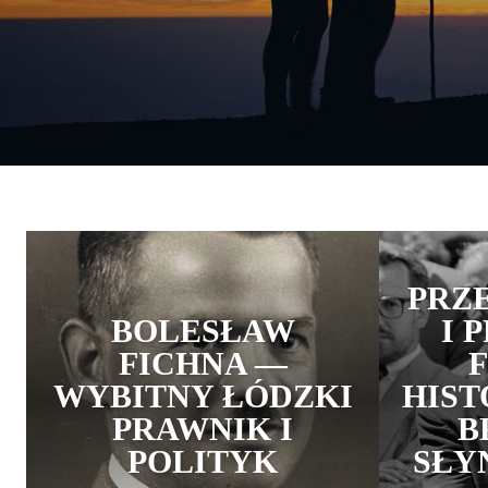
PRZ
BOLESŁAW
I 
FICHNA —
WYBITNY ŁÓDZKI
HIST
PRAWNIK I
B
POLITYK
SŁY