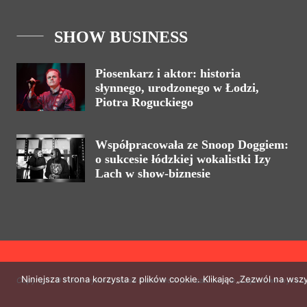
SHOW BUSINESS
Piosenkarz i aktor: historia
słynnego, urodzonego w Łodzi,
Piotra Roguckiego
Współpracowała ze Snoop Doggiem:
o sukcesie łódzkiej wokalistki Izy
Lach w show-biznesie
Niniejsza strona korzysta z plików cookie. Klikając „Zezwól na ws
Copyright © Pełne wykorzystanie materiałów jest zabronione. Częściowe wykorz