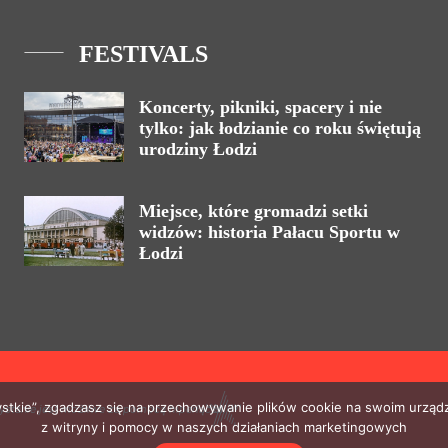
FESTIVALS
Koncerty, pikniki, spacery i nie
tylko: jak łodzianie co roku świętują
urodziny Łodzi
Miejsce, które gromadzi setki
widzów: historia Pałacu Sportu w
Łodzi
zystkie”, zgadzasz się na przechowywanie plików cookie na swoim urządz
ystanie jest możliwe za pomocą hiperłącza.
z witryny i pomocy w naszych działaniach marketingowych