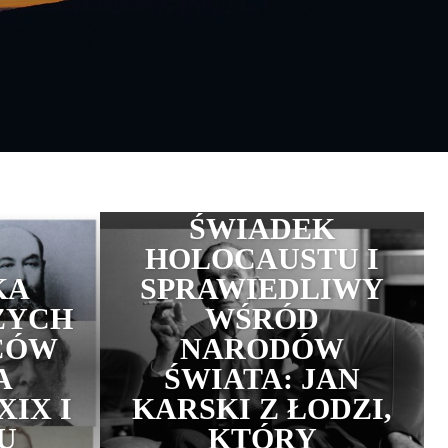
ŚWIADEK
HOLOCAUSTU I
KA
SPRAWIEDLIWY
ZYCH
WŚRÓD
CÓW
NARODÓW
A
ŚWIATA: JAN
XIX I
KARSKI Z ŁODZI,
U
KTÓRY