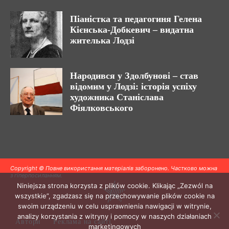
Піаністка та педагогиня Гелена
Кієнська-Добкевич – видатна
жителька Лодзі
Народився у Здолбунові – став
відомим у Лодзі: історія успіху
художника Станіслава
Фіялковського
Copyright © Повне використання матеріалів заборонено. Частково можна
з гіперпосиланням.
Niniejsza strona korzysta z plików cookie. Klikając „Zezwól na
wszystkie”, zgadzasz się na przechowywanie plików cookie na
swoim urządzeniu w celu usprawnienia nawigacji w witrynie,
analizy korzystania z witryny i pomocy w naszych działaniach
Автори
Реклама на сайті
marketingowych