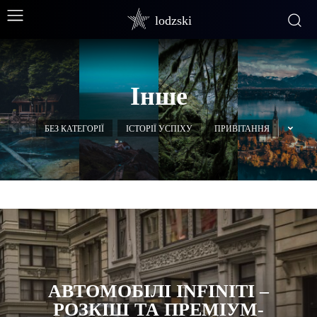
lodzski
Інше
БЕЗ КАТЕГОРІЇ
ІСТОРІЇ УСПІХУ
ПРИВІТАННЯ
АВТОМОБІЛІ INFINITI –
РОЗКІШ ТА ПРЕМІУМ-