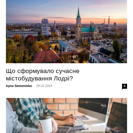
Що сформувало сучасне
містобудування Лодзі?
Iryna Semerenko
-
09.02.2024
0