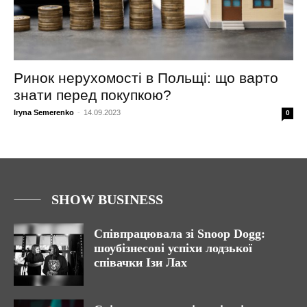
Ринок нерухомості в Польщі: що варто
знати перед покупкою?
Iryna Semerenko
-
14.09.2023
0
SHOW BUSINESS
Співпрацювала зі Snoop Dogg:
шоубізнесові успіхи лодзької
співачки Ізи Лах