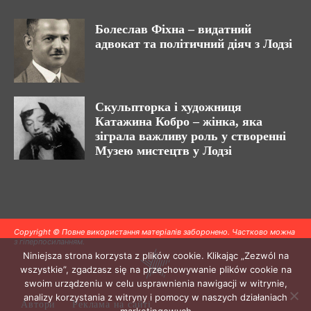
Болеслав Фіхна – видатний
адвокат та політичний діяч з Лодзі
Скульпторка і художниця
Катажина Кобро – жінка, яка
зіграла важливу роль у створенні
Музею мистецтв у Лодзі
Copyright © Повне використання матеріалів заборонено. Частково можна
з гіперпосиланням.
Niniejsza strona korzysta z plików cookie. Klikając „Zezwól na
wszystkie”, zgadzasz się na przechowywanie plików cookie na
swoim urządzeniu w celu usprawnienia nawigacji w witrynie,
analizy korzystania z witryny i pomocy w naszych działaniach
Автори
Реклама на сайті