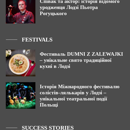
Співак та актор: історія відомого
уродженця Лодзі Пьотра
Рогуцького
FESTIVALS
Фестиваль DUMNI Z ZALEWAJKI
– унікальне свято традиційної
кухні в Лодзі
Історія Міжнародного фестивалю
солістів-лялькарів у Лодзі –
унікальної театральної події
Польщі
SUCCESS STORIES