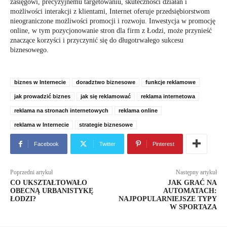
zasięgowi, precyzyjnemu targetowaniu, skuteczności działań i
możliwości interakcji z klientami, Internet oferuje przedsiębiorstwom
nieograniczone możliwości promocji i rozwoju. Inwestycja w promocję
online, w tym pozycjonowanie stron dla firm z Łodzi, może przynieść
znaczące korzyści i przyczynić się do długotrwałego sukcesu
biznesowego.
biznes w Internecie
doradztwo biznesowe
funkcje reklamowe
jak prowadzić biznes
jak się reklamować
reklama internetowa
reklama na stronach internetowych
reklama online
reklama w Internecie
strategie biznesowe
Facebook
Twitter
Pinterest
Poprzedni artykuł
Następny artykuł
CO UKSZTAŁTOWAŁO
JAK GRAĆ NA
OBECNĄ URBANISTYKĘ
AUTOMATACH:
ŁODZI?
NAJPOPULARNIEJSZE TYPY
W SPORTAZA