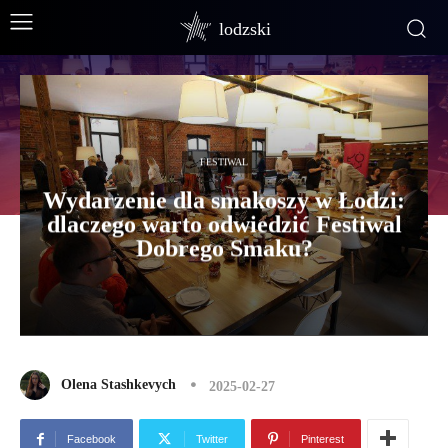
lodzski
FESTIWAL
Wydarzenie dla smakoszy w Łodzi:
dlaczego warto odwiedzić Festiwal
Dobrego Smaku?
Olena Stashkevych
2025-02-27
Facebook
Twitter
Pinterest