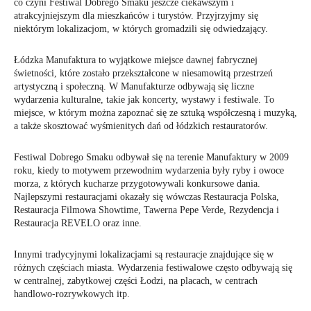
co czyni Festiwal Dobrego Smaku jeszcze ciekawszym i
atrakcyjniejszym dla mieszkańców i turystów. Przyjrzyjmy się
niektórym lokalizacjom, w których gromadzili się odwiedzający.
Łódzka Manufaktura to wyjątkowe miejsce dawnej fabrycznej
świetności, które zostało przekształcone w niesamowitą przestrzeń
artystyczną i społeczną. W Manufakturze odbywają się liczne
wydarzenia kulturalne, takie jak koncerty, wystawy i festiwale. To
miejsce, w którym można zapoznać się ze sztuką współczesną i muzyką,
a także skosztować wyśmienitych dań od łódzkich restauratorów.
Festiwal Dobrego Smaku odbywał się na terenie Manufaktury w 2009
roku, kiedy to motywem przewodnim wydarzenia były ryby i owoce
morza, z których kucharze przygotowywali konkursowe dania.
Najlepszymi restauracjami okazały się wówczas Restauracja Polska,
Restauracja Filmowa Showtime, Tawerna Pepe Verde, Rezydencja i
Restauracja REVELO oraz inne.
Innymi tradycyjnymi lokalizacjami są restauracje znajdujące się w
różnych częściach miasta. Wydarzenia festiwalowe często odbywają się
w centralnej, zabytkowej części Łodzi, na placach, w centrach
handlowo-rozrywkowych itp.