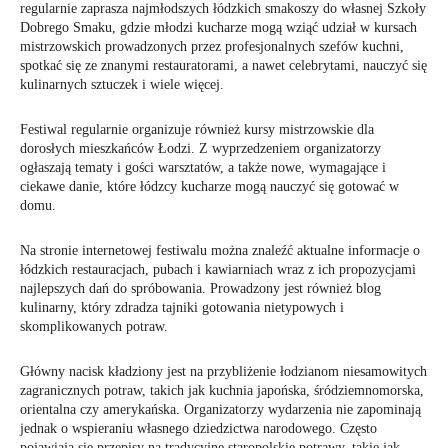
regularnie zaprasza najmłodszych łódzkich smakoszy do własnej Szkoły
Dobrego Smaku, gdzie młodzi kucharze mogą wziąć udział w kursach
mistrzowskich prowadzonych przez profesjonalnych szefów kuchni,
spotkać się ze znanymi restauratorami, a nawet celebrytami, nauczyć się
kulinarnych sztuczek i wiele więcej.
Festiwal regularnie organizuje również kursy mistrzowskie dla
dorosłych mieszkańców Łodzi. Z wyprzedzeniem organizatorzy
ogłaszają tematy i gości warsztatów, a także nowe, wymagające i
ciekawe danie, które łódzcy kucharze mogą nauczyć się gotować w
domu.
Na stronie internetowej festiwalu można znaleźć aktualne informacje o
łódzkich restauracjach, pubach i kawiarniach wraz z ich propozycjami
najlepszych dań do spróbowania. Prowadzony jest również blog
kulinarny, który zdradza tajniki gotowania nietypowych i
skomplikowanych potraw.
Główny nacisk kładziony jest na przybliżenie łodzianom niesamowitych
zagranicznych potraw, takich jak kuchnia japońska, śródziemnomorska,
orientalna czy amerykańska. Organizatorzy wydarzenia nie zapominają
jednak o wspieraniu własnego dziedzictwa narodowego. Często
pojawiają się przepisy na tradycyjne staropolskie potrawy, takie jak