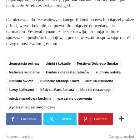
doskonały żurek czy świąteczna gęsina.
Od niedawna do festiwalowych kategorii konkursowych dołączyły także
drinki, w tym koktajle, co pozwoliło dołączyć do wydarzenia
barmanom. Festiwal dynamicznie się rozwija, promując kulturę
spożywania posiłków i napojów, a przede wszystkim sprawiając radość i
przyjemność swoim gościom.
degustacja potraw
drinki i koktajle
Festiwal Dobrego Smaku
festiwale kulinarne
konkurs dla restauratorów
kuchnia polska
kuchnia świata
kulinarne atrakcje Łodzi
kultura kulinarna
kursy kulinarne
Łódzka Manufaktura
łódzkie restauracje
międzynarodowa kuchnia
warsztaty gotowania
wydarzenia gastronomiczne
Facebook
Twitter
Pinterest
Poprzedni artykuł
Następny artykuł