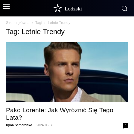
Lodzski
Strona główna
Tagi
Letnie Trendy
Tag: Letnie Trendy
Pako Lorente: Jak Wyróżnić Się Tego
Lata?
Iryna Semerenko
-
2024-05-08
0