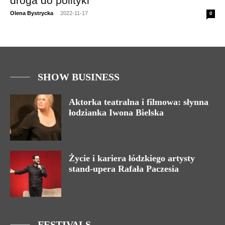
droga do polityki
Olena Bystrycka
-
2022-11-17
0
SHOW BUSINESS
Aktorka teatralna i filmowa: słynna
łodzianka Iwona Bielska
Życie i kariera łódzkiego artysty
stand-upera Rafała Paczesia
FESTIVALS