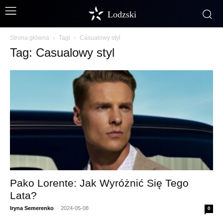
Lodzski
Strona główna
Tagi
Casualowy styl
Tag: Casualowy styl
Pako Lorente: Jak Wyróżnić Się Tego
Lata?
Iryna Semerenko
-
2024-05-08
0