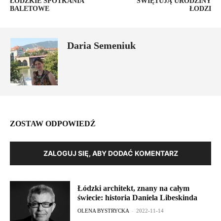
ŁÓDZKIE SPOTKANIA
ŚWIĘTUJĄ URODZINY
BALETOWE
ŁODZI
Daria Semeniuk
ZOSTAW ODPOWIEDŹ
ZALOGUJ SIĘ, ABY DODAĆ KOMENTARZ
Łódzki architekt, znany na całym
świecie: historia Daniela Libeskinda
OLENA BYSTRYCKA
-
2022-11-14