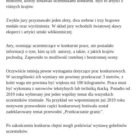
mistrzów, którzy zostawali uczestnikami konkursu. Byli to artyści z
różnych krajów.
Zwykle jury przyznawało jeden złoty, dwa srebrne i trzy brązowe
medale oraz wyróżnienia. W skład jury wchodzili światowej sławy
eksperci i artyści sztuki włókienniczej.
Jury, oceniając uczestniczące w konkursie prace, nie posiadało
informacji o tym, kim są ich autorzy, a także, z jakich krajów
pochodzą. Zapewniło to możliwość rzetelnej i bezstronnej oceny.
Oczywiście istnieją pewne wymagania dotyczące prac konkursowych.
W szczególności ich wymiary nie powinny przekraczać 3 metrów, z
kolei waga nie powinna być większa niż 100 kilogramów. Praca musi
być wykonana z surowców tekstylnych lub techniką tkacką. Ponadto od
2019 roku wybierany jest jeden wspólny temat dla wszystkich
uczestników triennale. Na przykład we wspomnianym już 2019 roku
motywem przewodnim części konkursowej festiwalu został
zadeklarowany temat przewodni „Przekraczanie granic”.
Po zakończeniu konkursu chętni mogli podziwiać wystawę gobelinów
uczestników.