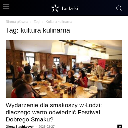
Lodzski
Strona główna
Tagi
Kultura kulinarna
Tag: kultura kulinarna
Wydarzenie dla smakoszy w Łodzi:
dlaczego warto odwiedzić Festiwal
Dobrego Smaku?
Olena Stashkevych
-
2025-02-27
0