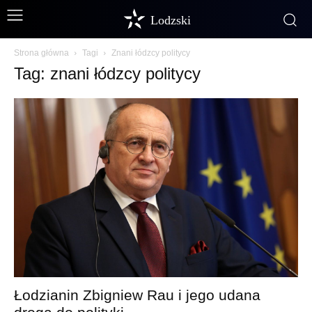
Lodzski
Strona główna
Tagi
Znani łódzcy politycy
Tag: znani łódzcy politycy
Łodzianin Zbigniew Rau i jego udana