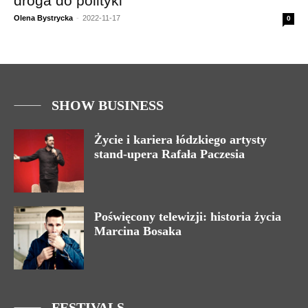
droga do polityki
Olena Bystrycka
-
2022-11-17
0
SHOW BUSINESS
Życie i kariera łódzkiego artysty
stand-upera Rafała Paczesia
Poświęcony telewizji: historia życia
Marcina Bosaka
FESTIVALS