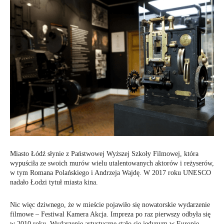
Miasto Łódź słynie z Państwowej Wyższej Szkoły Filmowej, która
wypuściła ze swoich murów wielu utalentowanych aktorów i reżyserów,
w tym Romana Polańskiego i Andrzeja Wajdę. W 2017 roku UNESCO
nadało Łodzi tytuł miasta kina.
Nic więc dziwnego, że w mieście pojawiło się nowatorskie wydarzenie
filmowe – Festiwal Kamera Akcja. Impreza po raz pierwszy odbyła się
w 2010 roku. Wydarzenie artystyczne stało się jedynym w Europie