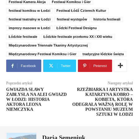
Festiwal Kamera Akcja
Festiwal Komiksu i Gier
festiwal komiksu w Łodzi
Festiwal Łódź Czterech Kultur
festiwal teatralny w Łodzi
festiwal występów
historia festiwali
imprezy masowe w Łodzi
Łódzki Festiwal Designu
Łódzkie festiwale
Łódzkie festiwale przełomu XX i XXI wieku
Międzynarodowe Triennale Tkaniny Artystycznej
Międzynarodowy Festiwal Komiksu i Gier
tradycyjne łódzkie święta
Facebook
Twitter
Pinterest
Poprzedni artykuł
Następny artykuł
GWIAZDA SŁAWY
RZEŹBIARKA I ARTYSTKA
ZABŁYSŁA NA ALEI GWIAZD
KATARZYNA KOBRO –
W ŁODZI: HISTORIA
KOBIETA, KTÓRA
AKTORA LEONA
ODEGRAŁA WAŻNĄ ROLĘ W
NIEMCZYKA
POWSTANIU MUZEUM
SZTUKI W ŁODZI
Daria Semeniuk