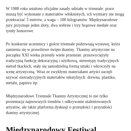
W 1988 roku ustalono oficjalne zasady udziału w triennale: prace
muszą być wykonane z materiałów włóknistych, ich wymiary nie mogą
przekraczać 3 metrów, a waga – 100 kilogramów. Międzynarodowe
jury przyznaje jeden złoty, dwa srebrne i trzy brązowe medale oraz
tytuły honorowe.
Po konkursie uczestnicy i goście triennale podziwiają wystawę, która
zamienia się w prawdziwe święto tkaniny. Tkaniny artystyczne na
początku XXI wieku przeszły wiele przemian: przezwyciężyły
tradycyjną funkcję dekoracyjną i użytkową, stereotypy tradycyjnych
metod tkackich, stały się samodzielną formą sztuki i wkroczyły na
scenę artystyczną. Wraz ze zwykłymi materiałami artyści zaczęli
używać nietradycyjnych materiałów tekstylnych: drewna, plastiku,
metalu, papieru itp.
Międzynarodowe Triennale Tkaniny Artystycznej to nie tylko
prezentacja najnowszych trendów i odkrywanie utalentowanych
artystów, ale także platforma dyskusji o przeszłości i przyszłości
tkaniny artystycznej.
Międzynarodowy Festiwal