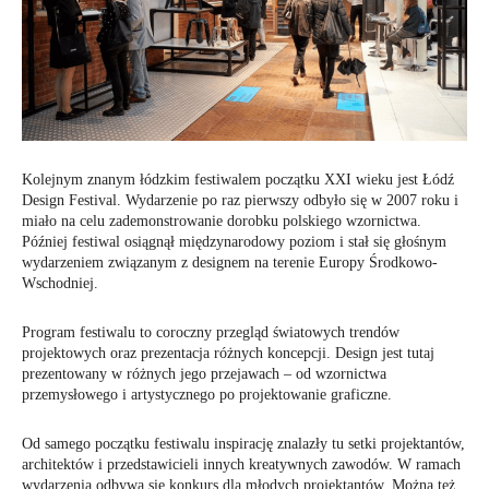
Kolejnym znanym łódzkim festiwalem początku XXI wieku jest Łódź
Design Festival. Wydarzenie po raz pierwszy odbyło się w 2007 roku i
miało na celu zademonstrowanie dorobku polskiego wzornictwa.
Później festiwal osiągnął międzynarodowy poziom i stał się głośnym
wydarzeniem związanym z designem na terenie Europy Środkowo-
Wschodniej.
Program festiwalu to coroczny przegląd światowych trendów
projektowych oraz prezentacja różnych koncepcji. Design jest tutaj
prezentowany w różnych jego przejawach – od wzornictwa
przemysłowego i artystycznego po projektowanie graficzne.
Od samego początku festiwalu inspirację znalazły tu setki projektantów,
architektów i przedstawicieli innych kreatywnych zawodów. W ramach
wydarzenia odbywa się konkurs dla młodych projektantów. Można też