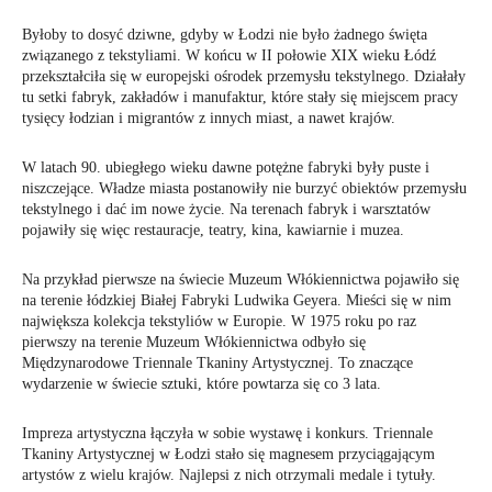
Byłoby to dosyć dziwne, gdyby w Łodzi nie było żadnego święta
związanego z tekstyliami. W końcu w II połowie XIX wieku Łódź
przekształciła się w europejski ośrodek przemysłu tekstylnego. Działały
tu setki fabryk, zakładów i manufaktur, które stały się miejscem pracy
tysięcy łodzian i migrantów z innych miast, a nawet krajów.
W latach 90. ubiegłego wieku dawne potężne fabryki były puste i
niszczejące. Władze miasta postanowiły nie burzyć obiektów przemysłu
tekstylnego i dać im nowe życie. Na terenach fabryk i warsztatów
pojawiły się więc restauracje, teatry, kina, kawiarnie i muzea.
Na przykład pierwsze na świecie Muzeum Włókiennictwa pojawiło się
na terenie łódzkiej Białej Fabryki Ludwika Geyera. Mieści się w nim
największa kolekcja tekstyliów w Europie. W 1975 roku po raz
pierwszy na terenie Muzeum Włókiennictwa odbyło się
Międzynarodowe Triennale Tkaniny Artystycznej. To znaczące
wydarzenie w świecie sztuki, które powtarza się co 3 lata.
Impreza artystyczna łączyła w sobie wystawę i konkurs. Triennale
Tkaniny Artystycznej w Łodzi stało się magnesem przyciągającym
artystów z wielu krajów. Najlepsi z nich otrzymali medale i tytuły.