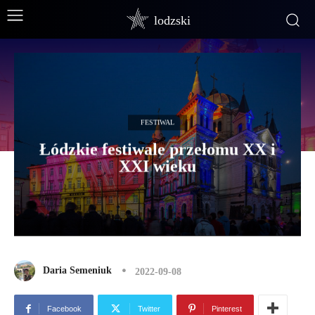
lodzski
FESTIWAL
Łódzkie festiwale przełomu XX i
XXI wieku
Daria Semeniuk
2022-09-08
Facebook
Twitter
Pinterest