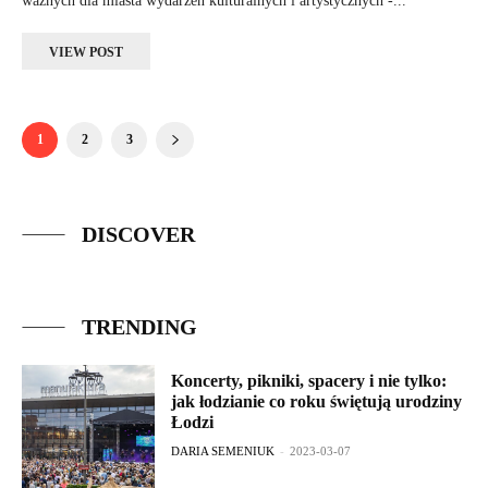
ważnych dla miasta wydarzeń kulturalnych i artystycznych -...
VIEW POST
1
2
3
DISCOVER
TRENDING
Koncerty, pikniki, spacery i nie tylko:
jak łodzianie co roku świętują urodziny
Łodzi
DARIA SEMENIUK
-
2023-03-07