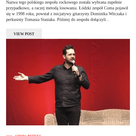
Nazwa tego polskiego zespołu rockowego została wybrana zupełnie
przypadkowo, a raczej metodą losowania. Łódzki zespół Coma pojawił
się w 1998 roku, powstał z inicjatywy gitarzysty Dominika Witczaka i
perkusisty Tomasza Stasiaka. Później do zespołu dołączyli...
VIEW POST