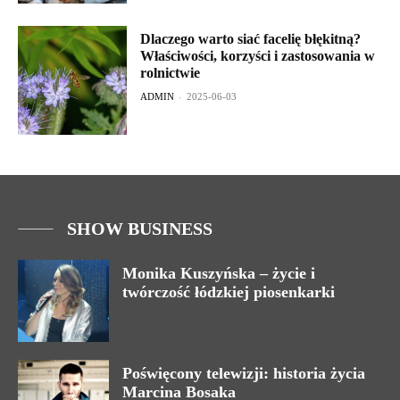
Dlaczego warto siać facelię błękitną?
Właściwości, korzyści i zastosowania w
rolnictwie
ADMIN
-
2025-06-03
SHOW BUSINESS
Monika Kuszyńska – życie i
twórczość łódzkiej piosenkarki
Poświęcony telewizji: historia życia
Marcina Bosaka