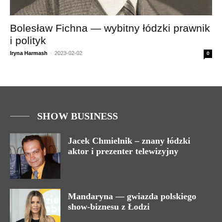
Bolesław Fichna — wybitny łódzki prawnik
i polityk
Iryna Harmash
-
2023-02-02
0
SHOW BUSINESS
Jacek Chmielnik – znany łódzki
aktor i prezenter telewizyjny
Mandaryna — gwiazda polskiego
show-biznesu z Łodzi