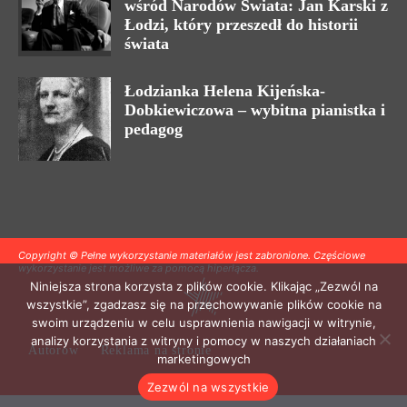
wśród Narodów Świata: Jan Karski z
Łodzi, który przeszedł do historii
świata
Łodzianka Helena Kijeńska-
Dobkiewiczowa – wybitna pianistka i
pedagog
Copyright © Pełne wykorzystanie materiałów jest zabronione. Częściowe
wykorzystanie jest możliwe za pomocą hiperłącza.
Niniejsza strona korzysta z plików cookie. Klikając „Zezwól na
wszystkie”, zgadzasz się na przechowywanie plików cookie na
swoim urządzeniu w celu usprawnienia nawigacji w witrynie,
analizy korzystania z witryny i pomocy w naszych działaniach
Autorów
Reklama na stronie
marketingowych
Zezwól na wszystkie
.
.