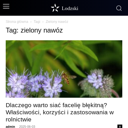
Lodzski
Strona główna
Tagi
Zielony nawóz
Tag: zielony nawóz
Dlaczego warto siać facelię błękitną?
Właściwości, korzyści i zastosowania w
rolnictwie
admin
-
2025-06-03
0