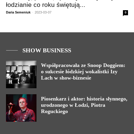
łodzianie co roku świętują...
Daria Semeniuk
-
2023-03-07
0
SHOW BUSINESS
Współpracowała ze Snoop Doggiem:
o sukcesie łódzkiej wokalistki Izy
Lach w show-biznesie
Piosenkarz i aktor: historia słynnego,
urodzonego w Łodzi, Piotra
Roguckiego