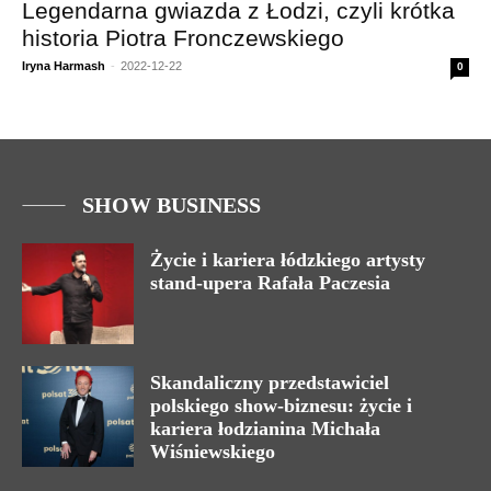
Legendarna gwiazda z Łodzi, czyli krótka
historia Piotra Fronczewskiego
Iryna Harmash
-
2022-12-22
0
SHOW BUSINESS
Życie i kariera łódzkiego artysty
stand-upera Rafała Paczesia
Skandaliczny przedstawiciel
polskiego show-biznesu: życie i
kariera łodzianina Michała
Wiśniewskiego