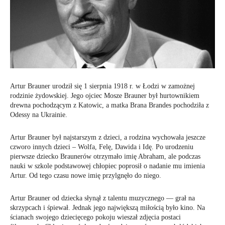
Artur Brauner urodził się 1 sierpnia 1918 r. w Łodzi w zamożnej
rodzinie żydowskiej. Jego ojciec Mosze Brauner był hurtownikiem
drewna pochodzącym z Katowic, a matka Brana Brandes pochodziła z
Odessy na Ukrainie.
Artur Brauner był najstarszym z dzieci, a rodzina wychowała jeszcze
czworo innych dzieci – Wolfa, Felę, Dawida i Idę. Po urodzeniu
pierwsze dziecko Braunerów otrzymało imię Abraham, ale podczas
nauki w szkole podstawowej chłopiec poprosił o nadanie mu imienia
Artur. Od tego czasu nowe imię przylgnęło do niego.
Artur Brauner od dziecka słynął z talentu muzycznego — grał na
skrzypcach i śpiewał. Jednak jego największą miłością było kino. Na
ścianach swojego dziecięcego pokoju wieszał zdjęcia postaci