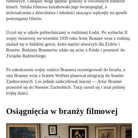
filmowych. Chłopiec mógł spędzać godziny w ówczesnych łódzkich
kinach. Sztuka filmowa kształtowała jego światopogląd, a
doświadczenia z dzieciństwa i młodości znacząco wpłynęły na sposób
postrzegania filmów.
Uczył się w szkole politechnicznej w rodzinnej Łodzi. Po wybuchu II
wojny światowej we wrześniu 1939 roku Artur Brauner wraz z rodziną
znalazł się w łódzkim getcie, które naziści utworzyli dla Żydów i
Romów. Rodzinie Braunerów udało się uciec z Polski i przenieść do
Związku Radzieckiego.
Po zakończeniu wojny rodzice Braunera wyemigrowali do Izraela, a
sam Brauner wraz z bratem Wolfem planował emigrację do Stanów
Zjednoczonych. Los jednak zadecydował inaczej — Artur Brauner
przeniósł się do Niemiec Zachodnich. Tutaj ożenił się i miał później
trójkę dzieci.
Osiągnięcia w branży filmowej