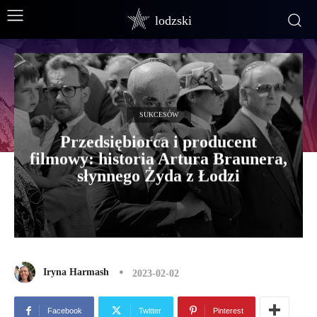
lodzski
SUKCESÓW
Przedsiębiorca i producent
filmowy: historia Artura Braunera,
słynnego Żyda z Łodzi
Iryna Harmash
2023-02-02
Facebook
Twitter
Pinterest