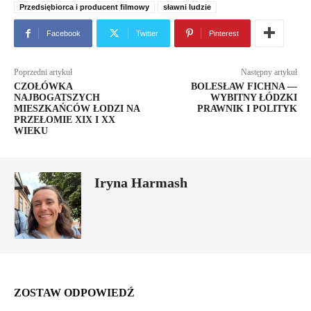
Przedsiębiorca i producent filmowy
sławni ludzie
Facebook
Twitter
Pinterest
Poprzedni artykuł
Następny artykuł
CZOŁÓWKA
BOLESŁAW FICHNA —
NAJBOGATSZYCH
WYBITNY ŁÓDZKI
MIESZKAŃCÓW ŁODZI NA
PRAWNIK I POLITYK
PRZEŁOMIE XIX I XX
WIEKU
Iryna Harmash
ZOSTAW ODPOWIEDŹ