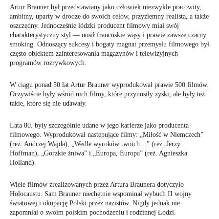
Artur Brauner był przedstawiany jako człowiek niezwykle pracowity,
ambitny, uparty w drodze do swoich celów, przyziemny realista, a także
oszczędny. Jednocześnie łódzki producent filmowy miał swój
charakterystyczny styl — nosił francuskie wąsy i prawie zawsze czarny
smoking. Odnoszący sukcesy i bogaty magnat przemysłu filmowego był
często obiektem zainteresowania magazynów i telewizyjnych
programów rozrywkowych.
W ciągu ponad 50 lat Artur Brauner wyprodukował prawie 500 filmów.
Oczywiście były wśród nich filmy, które przynosiły zyski, ale były też
takie, które się nie udawały.
Lata 80. były szczególnie udane w jego karierze jako producenta
filmowego. Wyprodukował następujące filmy: „Miłość w Niemczech”
(reż. Andrzej Wajda), „Wedle wyroków twoich…” (reż. Jerzy
Hoffman), „Gorzkie żniwa” i „Europa, Europa” (reż. Agnieszka
Holland).
Wiele filmów zrealizowanych przez Artura Braunera dotyczyło
Holocaustu. Sam Brauner niechętnie wspominał wybuch II wojny
światowej i okupację Polski przez nazistów. Nigdy jednak nie
zapomniał o swoim polskim pochodzeniu i rodzinnej Łodzi.